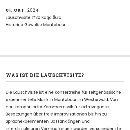
More
01.
Historica Gewölbe Montabaur
OKT.
2024
Lauschvisite #30 Katja Šulc
Hospitalstr. (Ecke Kolpingstr.)
Historica Gewölbe Montabaur
Montabaur
56410
WAS IST DIE LAUSCHVISITE?
Die Lauschvisite ist eine Konzertreihe für zeitgenössische
experimentelle Musik in Montabaur im Westerwald. Von
neu komponierter Kammermusik für extravagante
Besetzungen über freie Improvisationen bis hin zu
Sprachexperimenten, Jazzanklängen und
interdisziplinären Verknüpfungen werden verschiedenste