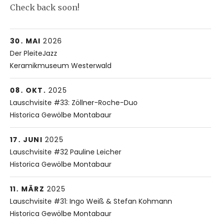
Check back soon!
More
30.
Keramikmuseum Westerwald
MAI
2026
Der PleiteJazz
13 Lindenstraße
Keramikmuseum Westerwald
Höhr-Grenzhausen
,
RP
56203
02624 946010
More
08.
Historica Gewölbe Montabaur
OKT.
2025
Lauschvisite #33: Zöllner-Roche-Duo
Hospitalstr. (Ecke Kolpingstr.)
Historica Gewölbe Montabaur
Montabaur
56410
More
17.
Historica Gewölbe Montabaur
JUNI
2025
Lauschvisite #32 Pauline Leicher
Hospitalstr. (Ecke Kolpingstr.)
Historica Gewölbe Montabaur
Montabaur
56410
More
11.
Historica Gewölbe Montabaur
MÄRZ
2025
Lauschvisite #31: Ingo Weiß & Stefan Kohmann
Hospitalstr. (Ecke Kolpingstr.)
Historica Gewölbe Montabaur
Montabaur
56410