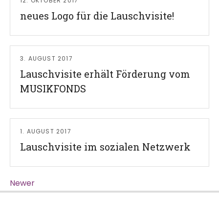
12. OKTOBER 2017
neues Logo für die Lauschvisite!
Read More
3. AUGUST 2017
Lauschvisite erhält Förderung vom
MUSIKFONDS
Read More
1. AUGUST 2017
Lauschvisite im sozialen Netzwerk
Newer
Posts navigation