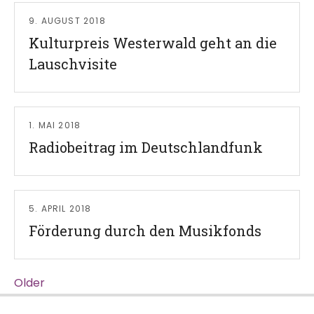
Read More
9. AUGUST 2018
Kulturpreis Westerwald geht an die
Lauschvisite
Read More
1. MAI 2018
Radiobeitrag im Deutschlandfunk
Read More
5. APRIL 2018
Förderung durch den Musikfonds
Older
Posts navigation