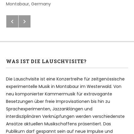
Address
Montabaur
,
Germany
Next: Lauschvisite extra in Bendor
Previous: Zöllner/Roche/De Hen
Beitragsnavigation
WAS IST DIE LAUSCHVISITE?
Die Lauschvisite ist eine Konzertreihe für zeitgenössische
experimentelle Musik in Montabaur im Westerwald. Von
neu komponierter Kammermusik für extravagante
Besetzungen über freie Improvisationen bis hin zu
Sprachexperimenten, Jazzanklängen und
interdisziplinären Verknüpfungen werden verschiedenste
Ansätze aktuellen Musikschaffens präsentiert. Das
Publikum darf gespannt sein auf neue Impulse und