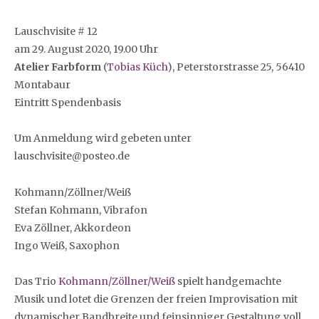
Lauschvisite # 12
am 29. August 2020, 19.00 Uhr
Atelier Farbform
(
Tobias Küch
), Peterstorstrasse 25, 56410
Montabaur
Eintritt Spendenbasis
Um Anmeldung wird gebeten unter
lauschvisite@posteo.de
Kohmann/Zöllner/Weiß
Stefan Kohmann, Vibrafon
Eva Zöllner, Akkordeon
Ingo Weiß, Saxophon
Das Trio
Kohmann/Zöllner/Weiß
spielt handgemachte
Musik und lotet die Grenzen der freien Improvisation mit
dynamischer Bandbreite und feinsinniger Gestaltung voll